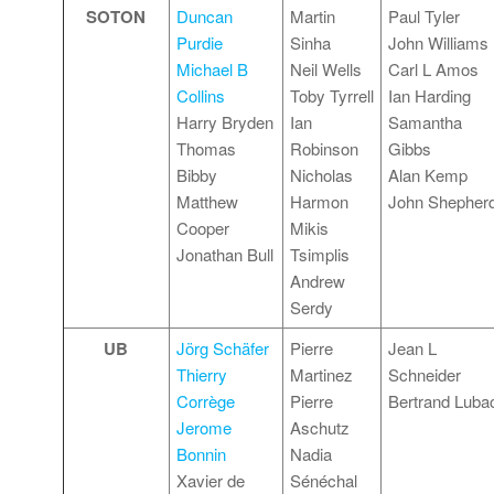
SOTON
Duncan
Martin
Paul Tyler
Purdie
Sinha
John Williams
Michael B
Neil Wells
Carl L Amos
Collins
Toby Tyrrell
Ian Harding
Harry Bryden
Ian
Samantha
Thomas
Robinson
Gibbs
Bibby
Nicholas
Alan Kemp
Matthew
Harmon
John Shepher
Cooper
Mikis
Jonathan Bull
Tsimplis
Andrew
Serdy
UB
Jörg Schäfer
Pierre
Jean L
Thierry
Martinez
Schneider
Corrège
Pierre
Bertrand Luba
Jerome
Aschutz
Bonnin
Nadia
Xavier de
Sénéchal