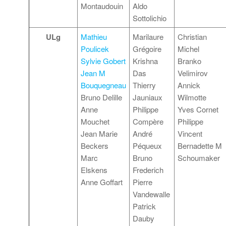
Montaudouin
Aldo
Sottolichio
ULg
Mathieu
Marilaure
Christian
Poulicek
Grégoire
Michel
Sylvie Gobert
Krishna
Branko
Jean M
Das
Velimirov
Bouquegneau
Thierry
Annick
Bruno Delille
Jauniaux
Wilmotte
Anne
Philippe
Yves Cornet
Mouchet
Compère
Philippe
Jean Marie
André
Vincent
Beckers
Péqueux
Bernadette M
Marc
Bruno
Schoumaker
Elskens
Frederich
Anne Goffart
Pierre
Vandewalle
Patrick
Dauby