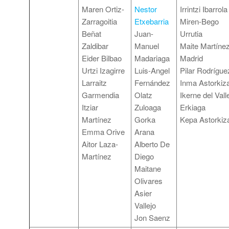
Maren Ortiz-
Nestor
Irrintzi Ibarrol
Zarragoitia
Etxebarria
Miren-Bego
Beñat
Juan-
Urrutia
Zaldibar
Manuel
Maite Martínez
Eider Bilbao
Madariaga
Madrid
Urtzi Izagirre
Luis-Angel
Pilar Rodrígue
Larraitz
Fernández
Inma Astorkiz
Garmendia
Olatz
Ikerne del Vall
Itziar
Zuloaga
Erkiaga
Martínez
Gorka
Kepa Astorkiz
Emma Orive
Arana
Aitor Laza-
Alberto De
Martínez
Diego
Maitane
Olivares
Asier
Vallejo
Jon Saenz