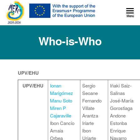
MER+
Menú
MER20
Who-is-Who
UPV/EHU
UPV/EHU
Ionan
Sergio
Iñaki Saiz-
Marigómez
Seoane
Salinas
Manu Soto
Fernando
José-María
Miren P
Villate
Gorostiaga
Cajaraville
Arantza
Andone
Ibon Cancio
Iriarte
Estonba
Amaia
Ibon
Enrique
Orbea
Uriarte
Navarro