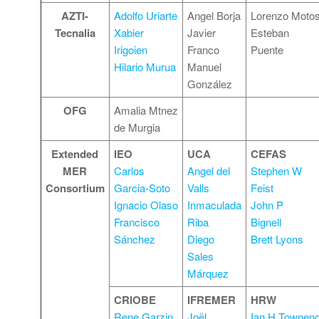
AZTI-
Adolfo Uriarte
Angel Borja
Lorenzo Moto
Tecnalia
Xabier
Javier
Esteban
Irigoien
Franco
Puente
Hilario Murua
Manuel
González
OFG
Amalia Mtnez
de Murgia
Extended
IEO
UCA
CEFAS
MER
Carlos
Angel del
Stephen W
Consortium
Garcia-Soto
Valls
Feist
Ignacio Olaso
Inmaculada
John P
Francisco
Riba
Bignell
Sánchez
Diego
Brett Lyons
Sales
Márquez
CRIOBE
IFREMER
HRW
Rene Garzin
Joël
Ian H Townen