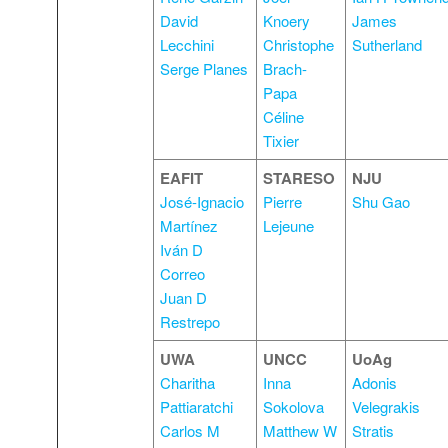
David
Knoery
James
Lecchini
Christophe
Sutherland
Serge Planes
Brach-
Papa
Céline
Tixier
EAFIT
STARESO
NJU
José-Ignacio
Pierre
Shu Gao
Martínez
Lejeune
Iván D
Correo
Juan D
Restrepo
UWA
UNCC
UoAg
Charitha
Inna
Adonis
Pattiaratchi
Sokolova
Velegrakis
Carlos M
Matthew W
Stratis